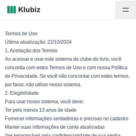
Klubiz
Procurar clubes
Termos de Uso
Funcionalidades
Última atualização: 22/10/2024
Destaques
1. Aceitação dos Termos
Reviews
Ao acessar e usar este sistema de clube do livro, você
concorda com estes Termos de Uso e com nossa Política
Junte-se a nós!
de Privacidade. Se você não concordar com estes termos,
por favor, não utilize nosso sistema.
Login
2. Elegibilidade
Para usar nosso sistema, você deve:
Ter pelo menos 13 anos de idade
Fornecer informações verdadeiras e precisas no cadastro
Manter suas informações de conta atualizadas
Ser responsável pela confidencialidade de sua senha