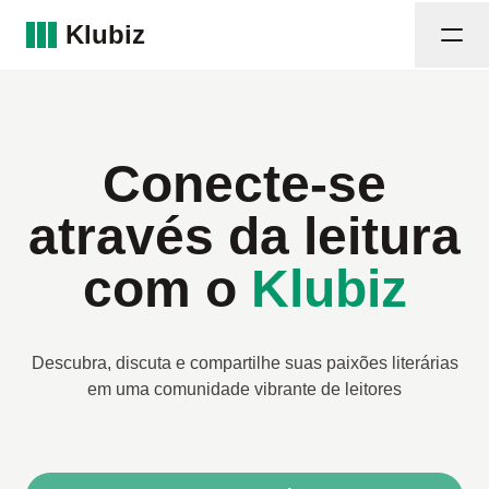
Klubiz
Procurar clubes
Funcionalidades
Conecte-se
Destaques
Reviews
através da leitura
Junte-se a nós!
com o
Klubiz
Login
Descubra, discuta e compartilhe suas paixões literárias
em uma comunidade vibrante de leitores