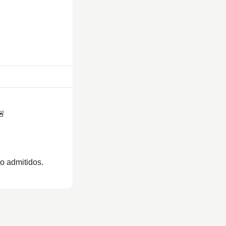
🚨
ão admitidos.