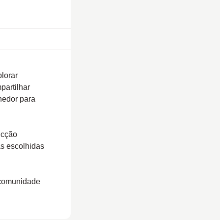
lorar
partilhar
lhedor para
ficção
ras escolhidas
a comunidade