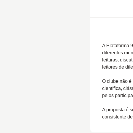
A Plataforma 9
diferentes mun
leituras, disc
leitores de dif
O clube não é 
científica, clá
pelos participa
A proposta é s
consistente de 